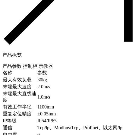
产品概览
产品参数
控制柜
示教器
名称
参数
最大有效负载
30kg
末端最大速度
2.0m/s
末端最大直线速
1.0m/s
度
有效工作半径
1100mm
重复定位精度
±0.05mm
IP等级
IP54/IP65
通信
Tcp/lp、Modbus/Tcp、Profinet、以太网/lp
自由度
6