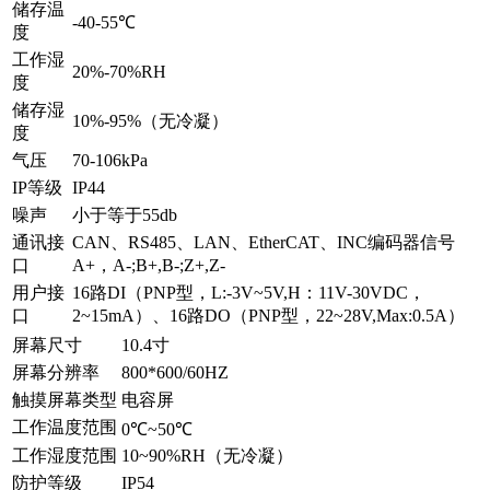
储存温
-40-55℃
度
工作湿
20%-70%RH
度
储存湿
10%-95%（无冷凝）
度
气压
70-106kPa
IP等级
IP44
噪声
小于等于55db
通讯接
CAN、RS485、LAN、EtherCAT、INC编码器信号
口
A+，A-;B+,B-;Z+,Z-
用户接
16路DI（PNP型，L:-3V~5V,H：11V-30VDC，
口
2~15mA）、16路DO（PNP型，22~28V,Max:0.5A）
屏幕尺寸
10.4寸
屏幕分辨率
800*600/60HZ
触摸屏幕类型
电容屏
工作温度范围
0℃~50℃
工作湿度范围
10~90%RH（无冷凝）
防护等级
IP54