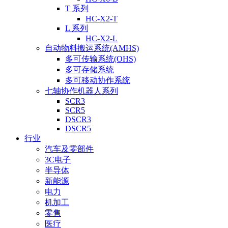
T 系列
HC-X2-T
L 系列
HC-X2-L
自动物料搬运系统(AMHS)
多可传输系统(OHS)
多可存储系统
多可移动协作系统
七轴协作机器人系列
SCR3
SCR5
DSCR3
DSCR5
行业
汽车及零部件
3C电子
半导体
新能源
电力
机加工
零售
医疗